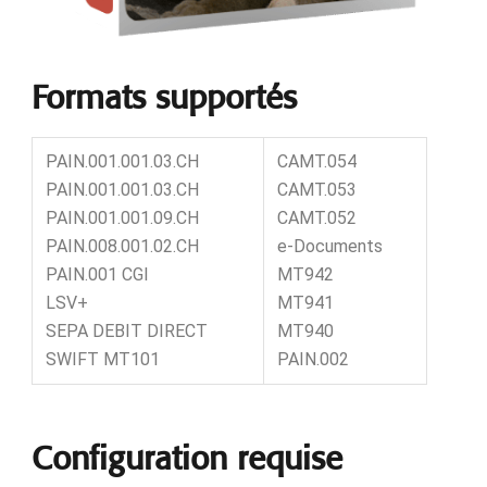
Formats supportés
PAIN.001.001.03.CH
CAMT.054
PAIN.001.001.03.CH
CAMT.053
PAIN.001.001.09.CH
CAMT.052
PAIN.008.001.02.CH
e-Documents
PAIN.001 CGI
MT942
LSV+
MT941
SEPA DEBIT DIRECT
MT940
SWIFT MT101
PAIN.002
Configuration requise