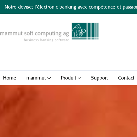
Notre devise: l’électronic banking avec compétence et passio
Home
mammut
Produit
Support
Contact