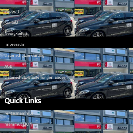
Support
Kontakt
Neuigkeiten
Impressum
Datenschutzerklärung
AGB
Datenschutz-Einstellungen ändern
Quick Links
rent.a.mammut
mammut LION