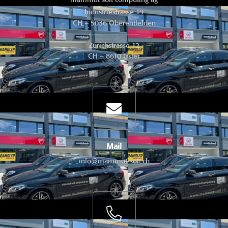
Industriestrasse 19
CH – 5036 Oberentfelden
——————————
Zürichstrasse 12
CH – 8610 Uster
Mail
info@mammut-soft.ch